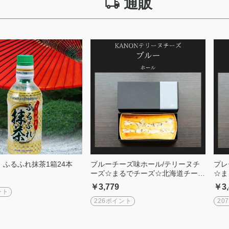
通販
】ふるふれ抹茶1箱24本
ブルーチーズ味ホール/テリーヌチ
プレ
ーズ☆まるでチーズ☆北海道チーズ
☆ま
使用『グルテンフリー』
『グ
￥3,779
￥3,
ント
226ポイント
20