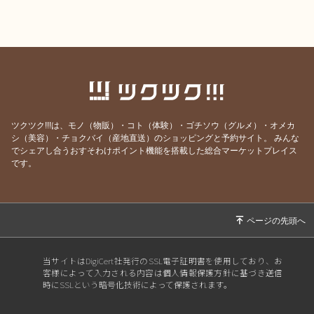
ツクツク!!!は、モノ（物販）・コト（体験）・ゴチソウ（グルメ）・オメカ
シ（美容）・チョクバイ（産地直送）のショッピングと予約サイト。
みんな
でシェアし合うおすそわけポイント機能を搭載した総合マーケットプレイス
です。
当サイトはDigiCert社発行のSSL電子証明書を使用しており、お
客様によって入力される内容は個人情報保護方針に基づき送信
時にSSLという暗号化技術によって保護されます。