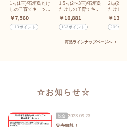
1㎏(1玉)/石垣島たけ
1.5㎏(2〜3玉)/石垣島
2㎏(2〜3
しの子育てキーツマ
たけしの子育てキー
たけしの
ンゴー(初心者不向き)
ツマンゴー／※支払
ツマンゴ
￥7,560
￥10,881
￥13,9
※支払い方法は商品
い方法は商品概要を
方法は商
概要をよくご覧くだ
よくご覧ください
くご覧く
113ポイント
163ポイント
209ポ
さい
商品ラインナップページへ
☆お知らせ☆
2023.09.23
総合
完売御礼！