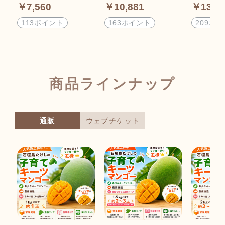
ンゴー(初心者不向き)
ツマンゴー／※支払
ツマンゴ
￥7,560
￥10,881
￥13,9
※支払い方法は商品
い方法は商品概要を
方法は商
概要をよくご覧くだ
よくご覧ください
くご覧く
113ポイント
163ポイント
209ポ
さい
商品ラインナップ
通販
ウェブチケット