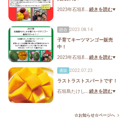
2023年石垣島たけしのマンゴ
…
続きを読む
ー
無事販売終了いたしまし
2023.08.14
総合
た！！
子育てキーツマンゴー販売
沢山の方に応援頂き
中！
ありがとうございました(*^^*)
また来年よろしくお願い致し
2023年石垣島たけしの子育て
…
続きを読む
ます！！
キーツマンゴー
2022.07.23
通販
販売開始しました！！
ラストラストスパートです！
生産が難しく作る農家がとっ
石垣島たけしのマンゴー
…
続きを読む
ても少ない
2022年度分
キーツマンゴー。
ラストスパートです！
大手流通にのらないのでとっ
畑のアップルマンゴーが
☆お知らせ☆ページへ
ても希少価値が
かなり少なくなってきまし
高いマンゴー！！