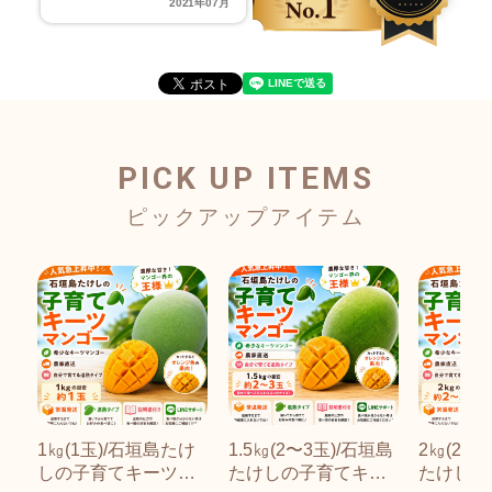
2021年07月
PICK UP ITEMS
1㎏(1玉)/石垣島たけ
1.5㎏(2〜3玉)/石垣島
2㎏(2〜3
しの子育てキーツマ
たけしの子育てキー
たけしの