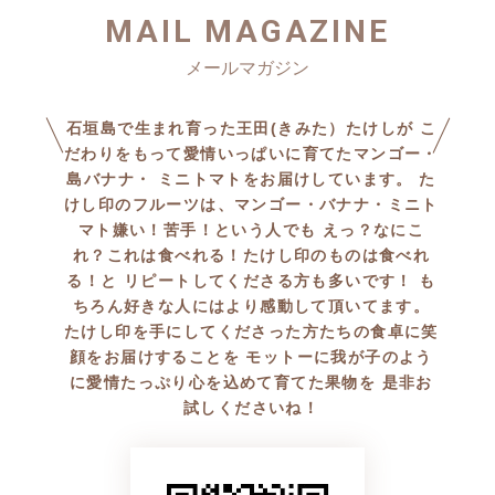
た。
見た目の緑色から想像できな
MAIL MAGAZINE
いつ終わってもおかしくない
いほどの
です。
濃厚なオレンジ色の果肉は
一度食べるとはまる人続出の
まだ食べていない方
石垣島で生まれ育った王田(きみた）たけしが こ
魅惑のマンゴーです。
是非ポチっとしてくださいね(*
だわりをもって愛情いっぱいに育てたマンゴー・
島バナナ・ ミニトマトをお届けしています。 た
^^*)
食べ頃まで常温で子育てして
けし印のフルーツは、マンゴー・バナナ・ミニト
もらうので
マト嫌い！苦手！という人でも えっ？なにこ
れ？これは食べれる！たけし印のものは食べれ
食べるまでの楽しみもありま
る！と リピートしてくださる方も多いです！ も
す〜
ちろん好きな人にはより感動して頂いてます。
たけし印を手にしてくださった方たちの食卓に笑
知る人ぞ知る、希少なマンゴ
顔をお届けすることを モットーに我が子のよう
ー
に愛情たっぷり心を込めて育てた果物を 是非お
是非食べてみてくださいね(*^^
試しくださいね！
*)