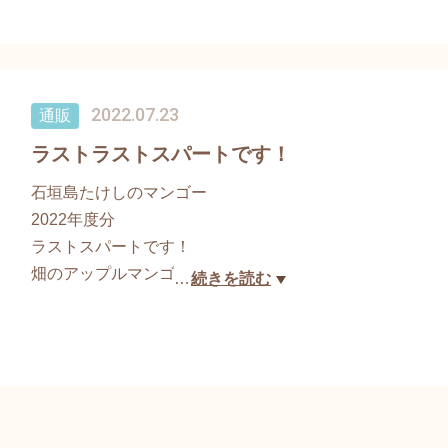
高いマンゴー！！
見た目の緑色から想像できないほどの
濃厚なオレンジ色の果肉は
一度食べるとはまる人続出の魅惑のマンゴーです。
2022.07.23
通販
食べ頃まで常温で子育てしてもらうので
ラストラストスパートです！
食べるまでの楽しみもあります〜
石垣島たけしのマンゴー
2022年度分
知る人ぞ知る、希少なマンゴー
ラストスパートです！
是非食べてみてくださいね(*^^*)
畑のアップルマンゴーが
…
続きを読む
かなり少なくなってきました。
いつ終わってもおかしくないです。
まだ食べていない方
是非ポチっとしてくださいね(*^^*)