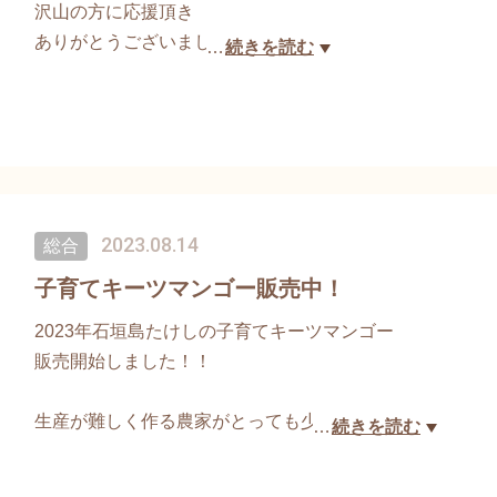
沢山の方に応援頂き
ありがとうございました(*^^*)
…
続きを読む
また来年よろしくお願い致します！！
2023.08.14
総合
子育てキーツマンゴー販売中！
2023年石垣島たけしの子育てキーツマンゴー
販売開始しました！！
生産が難しく作る農家がとっても少ない
…
続きを読む
キーツマンゴー。
大手流通にのらないのでとっても希少価値が