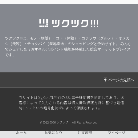
ツクツク!!!は、モノ（物販）・コト（体験）・ゴチソウ（グルメ）・オメカ
シ（美容）・チョクバイ（産地直送）のショッピングと予約サイト。
みんな
でシェアし合うおすそわけポイント機能を搭載した総合マーケットプレイス
です。
当サイトはDigiCert社発行のSSL電子証明書を使用しており、お
客様によって入力される内容は個人情報保護方針に基づき送信
時にSSLという暗号化技術によって保護されます。
© 2012-2026 ツクツク!!! All Rights Reserved.