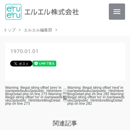
トップ
エルエル編集部
1970.01.01
Warning: Illegal string offset 'prev' in
Warning: Illegal string offset 'next' in
/var/www/tsuku2jp/public_html/store
/var/www/tsuku2jp/public_html/store
一
BlogDetail.php on line 273 Warning:
BlogDetail.php on line 282 Warning:
Illegal string offset 'no' in /var/www/ts
覧
Illegal string offset 'no' in /var/www/ts
uku2jp/public_html/storeBlogDetail.
uku2jp/public_html/storeBlogDetail.
php on line 273
php on line 282
関連記事