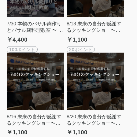
7/30 本物のバサル麹作り
8/13 未来の自分が感謝す
とバサル麹料理教室 〜 腸
るクッキングショー〜料
から整う、発酵の恵み 〜
理の常識アップデートセ
￥4,400
￥1,100
ミナー＠外苑前
100ポイント
20ポイント
8/16 未来の自分が感謝す
8/20 未来の自分が感謝す
るクッキングショー〜料
るクッキングショー〜料
理の常識アップデートセ
理の常識アップデートセ
￥1,100
￥1,100
ミナー＠外苑前
ミナー＠外苑前