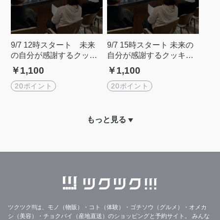
9/7 12時スタート 未来
9/7 15時スタート 未来の
の自分が感謝するクッキ
自分が感謝するクッキン
ングショー〜料理の常識
グショー〜料理の常識ア
￥1,100
￥1,100
アップデートセミナー＠
ップデートセミナー＠外
外苑前
苑前
20ポイント
20ポイント
もっと見る
ツクツク!!!は、モノ（物販）・コト（体験）・ゴチソウ（グルメ）・オメカ
シ（美容）・チョクバイ（産地直送）のショッピングと予約サイト。
みんな