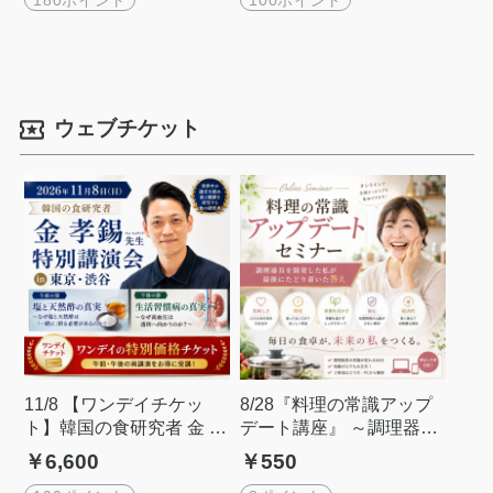
ウェブチケット
11/8 【ワンデイチケッ
8/28『料理の常識アップ
ト】韓国の食研究者 金 孝
デート講座』 ～調理器具
錫（キム ヒョウソク）先
を開発した私が、最後に
￥6,600
￥550
生 特別講演会 in 東京渋谷
たどり着いた答え～