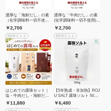
濃厚な「海鮮だし」の素
濃厚な「牛肉だし」の素
（化学調味料一切不使
(化学調味料一切不使用)[5
用）[5gx15個 75g] 露珠ソ
gx15個] 露珠ソルトroju s
￥2,700
￥2,700
ルトroju saltシリーズ
altシリーズ
50ポイント
50ポイント
はじめての露珠セット｜
【5年熟成・非加熱】ROJ
塩・牛肉だし・海鮮だし
U SALT 露珠ソルト 500g
人気3点セット【送料無
｜ミネラル豊富な干潟天
￥11,880
￥6,480
料】|roju saltシリーズ
日塩・重金属ゼロ・FDA
認定
180ポイント
100ポイント