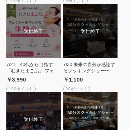
「食を変えれば、未来は
100ポイント
8ポイント
変わる」
7/21 40代から目指す
7/30 未来の自分が感謝す
「むきたまご肌」 フェイ
るクッキングショー〜料
シャルワックス体験会
理の常識アップデートセ
￥3,990
￥1,100
【外苑前】
ミナー＠外苑前
100ポイント
20ポイント