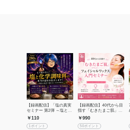
【録画配信】「塩の真実
【録画配信】40代から目
セミナー 第2弾 ～塩と化
指す「むきたまご肌」フ
学調味料、本当に知って
ェイシャルワックス入門
￥110
￥990
おきたいこと～
セミナー【オンライン】
1ポイント
50ポイント