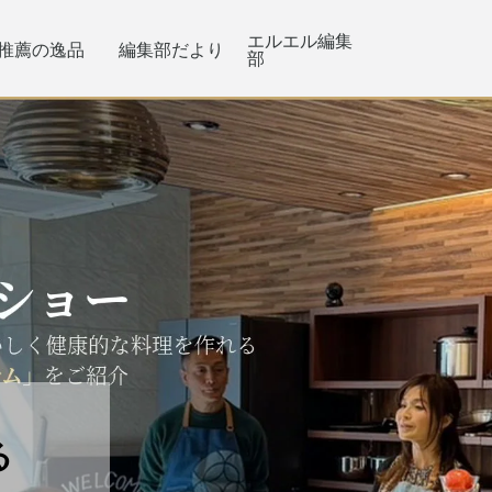
エルエル編集
推薦の逸品
編集部だより
部
る