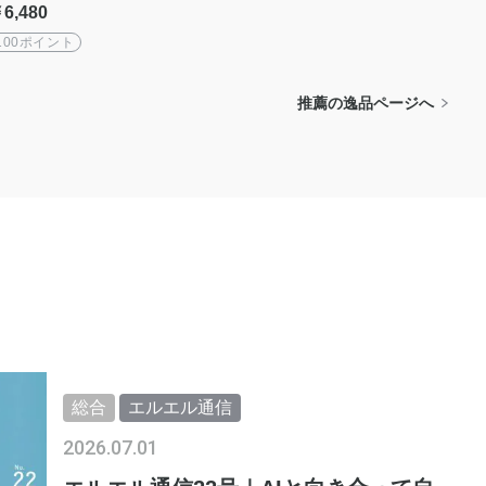
g｜ミネラル豊富な干潟
6,480
天日塩・重金属ゼロ・FD
A認定
100ポイント
推薦の逸品ページへ
総合
エルエル通信
2026.07.01