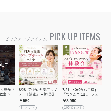
PICK UP ITEMS
バサル麹作り
8/28『料理の常識アップ
7/21 40代から目指す
教室 〜
デート講座』 ～調理器具
「むきたまご肌」 フェイ
酵の恵み
を開発した私が、最後に
シャルワックス体験会
￥550
￥3,990
たどり着いた答え～
【外苑前】
8ポイント
100ポイント