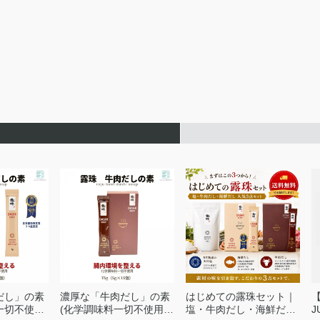
だし」の素
濃厚な「牛肉だし」の素
はじめての露珠セット｜
一切不使
(化学調味料一切不使用)
塩・牛肉だし・海鮮だし
J