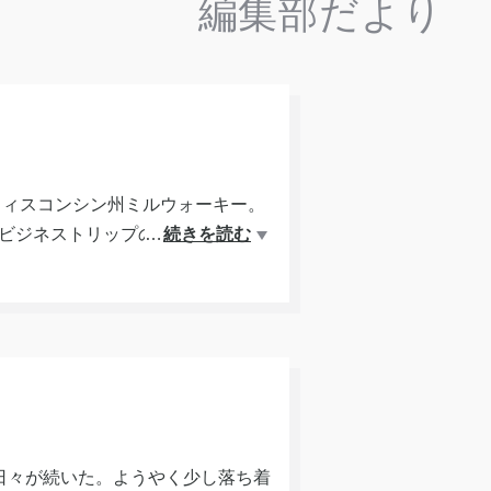
編集部だより
ウィスコンシン州ミルウォーキー。
も。ビジネストリップのため観光はせ
…
続きを読む
てる。少しの休憩時間にホテル近く
教会だった。中に入ってみると大き
時間。街並みを歩き、海外に来てい
性を刺激される。また近いうちに海
日々が続いた。ようやく少し落ち着