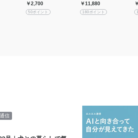
75g] 露珠
[5gx15個] 露珠ソルトroju
人気3点セット【送料無
￥2,700
￥11,880
￥
altシリーズ
saltシリーズ
料】|roju saltシリーズ
50ポイント
180ポイント
通信