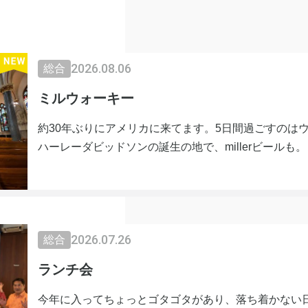
2026.08.06
総合
ミルウォーキー
約30年ぶりにアメリカに来てます。5日間過ごすのは
ハーレーダビッドソンの誕生の地で、millerビール
ずに朝から晩まで今のところ研修やイベントに参加し
の大学へ行ってみた。シンボルのような建物があり、
なステンドグラスが美しい。束の間のプライベートな
ることを実感した。やはり旅行はいい。特に海外は感
2026.07.26
外旅行に行ってみたい。
総合
ランチ会
今年に入ってちょっとゴタゴタがあり、落ち着かない