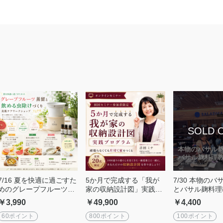
7/16 夏を快適に過ごすた
5か月で完成する「我が
7/30 本物の
めのグレープフルーツ蒸
家の収納設計図」実践プ
とバサル麹料理
留ワークショップ 飲め
ログラム
腸から整う、発
￥3,990
￥49,900
￥4,400
る虫除け＆美白ケア（ラ
〜
ンチ付）
60ポイント
800ポイント
100ポイント