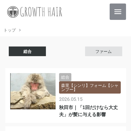
トップ
総合
ファーム
総合
森里【シンリ】フォーム【シャ
ンプー】
2026.05.15
秋田市｜「1回だけなら大丈
夫」が髪に与える影響