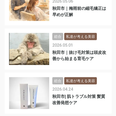
2026.05.06
秋田市｜梅雨前の縮毛矯正は
早めが正解
総合
私達が考える美容
2026.05.01
秋田市｜抜け毛対策は頭皮改
善から始まる育毛ケア
総合
私達が考える美容
2026.04.24
秋田市| 肌トラブル対策 髪質
改善発想ケア