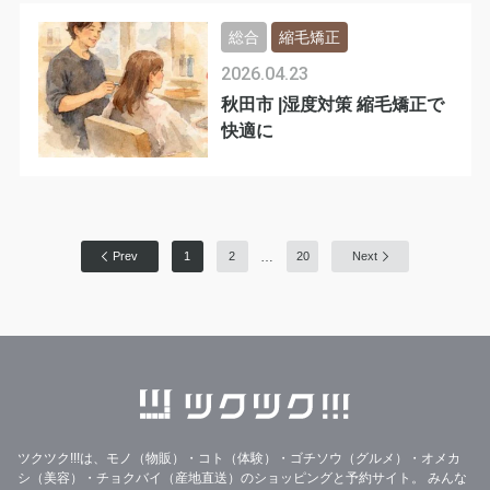
総合
縮毛矯正
2026.04.23
秋田市 |湿度対策 縮毛矯正で
快適に
…
Prev
1
2
20
Next
ツクツク!!!は、モノ（物販）・コト（体験）・ゴチソウ（グルメ）・オメカ
シ（美容）・チョクバイ（産地直送）のショッピングと予約サイト。
みんな