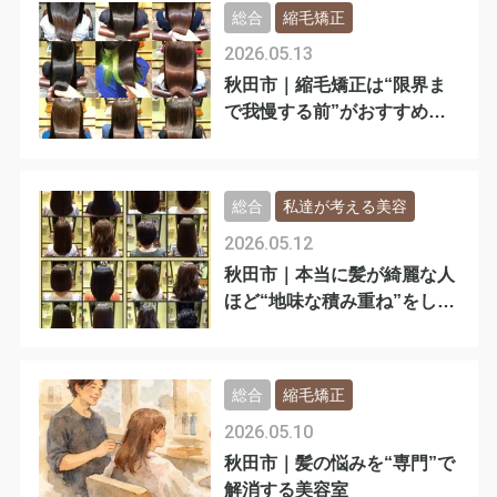
総合
縮毛矯正
2026.05.13
秋田市｜縮毛矯正は“限界ま
で我慢する前”がおすすめで
す
総合
私達が考える美容
2026.05.12
秋田市｜本当に髪が綺麗な人
ほど“地味な積み重ね”をして
います
総合
縮毛矯正
2026.05.10
秋田市｜髪の悩みを“専門”で
解消する美容室