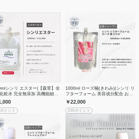
00mlシンリ エスター|【森里】全
1000ml ローズ極(きわみ)|シンリ リ
化粧水 完全無添加 高機能細胞
フターフォーム 美容成分配合 お肌
水
も髪も全身ケア 40代50代60代 シャ
,000
￥22,000
ンプー ボディーソープ
5ポイント
330ポイント