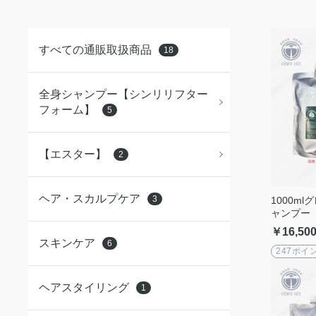
すべての通販取扱商品
18
全身シャンプー【シンリリフター
フォーム】
5
【エスター】
2
ヘア・スカルプケア
3
1000m
ャンプー
フォーム シャン
￥16,50
プ ヘアケ
スキンケア
6
247ポイ
ヘアスタイリング
1