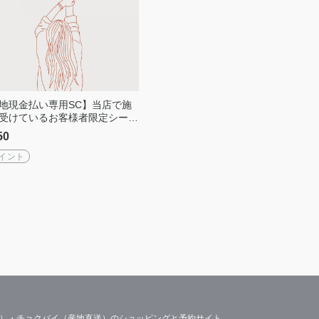
地現金払い専用SC】当店で施
受けているお客様者限定シーク
トチケット（5回分）
50
ポイント
容）・チョクバイ（産地直送）のショッピングと予約サイト。