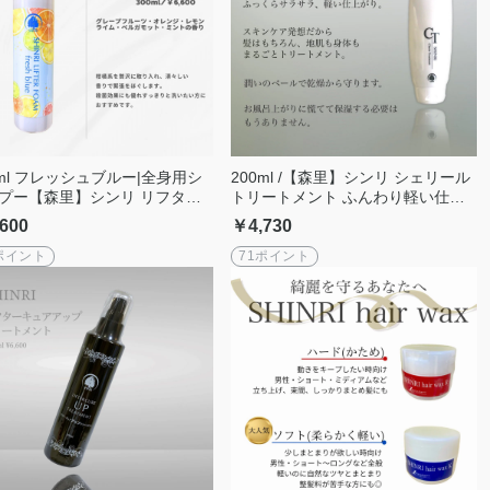
0ml フレッシュブルー|全身用シ
200ml /【森里】シンリ シェリール
プー【森里】シンリ リフター
トリートメント ふんわり軽い仕上
ーム シャンプー ボディーソー
がり ベタつかない
600
￥4,730
ヘアケア
ポイント
71ポイント