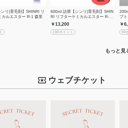
シンリ|育毛剤】SHINRI リ
600ml 詰替【シンリ|育毛剤】SHIN
20
カルエスター R-1 森里
RI リフターケミカルエスター R-1
プト
森里
め 
￥13,200
￥6,
ト
198ポイント
99
もっと見
ウェブチケット