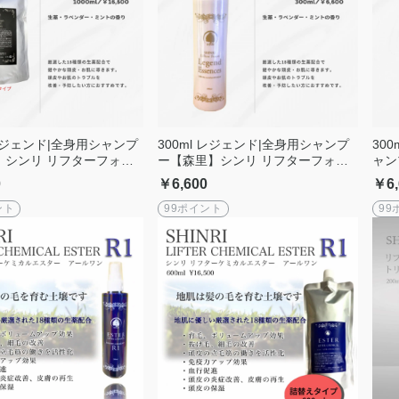
lレジェンド|全身用シャンプ
300ml レジェンド|全身用シャンプ
30
】シンリ リフターフォー
ー【森里】シンリ リフターフォー
ャン
ソープ ヘア
ム シャンプー ボディーソープ ヘア
フォ
0
￥6,600
￥6,
ケア
プ 
ント
99ポイント
99