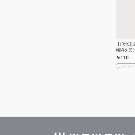
【現地現
施術を受
クレット
￥110
1ポイン