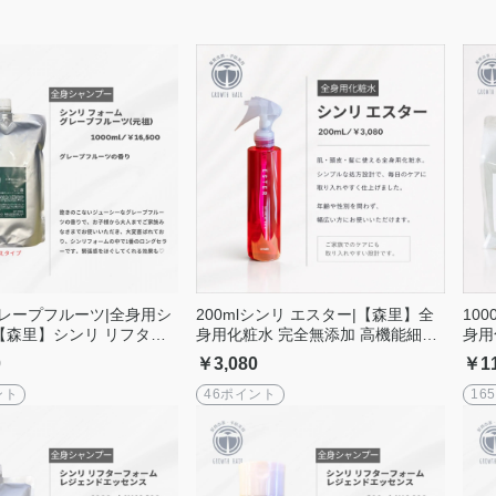
lグレープフルーツ|全身用シ
200mlシンリ エスター|【森里】全
10
【森里】シンリ リフター
身用化粧水 完全無添加 高機能細胞
身用
プー ボディーソー
活性水
活性
0
￥3,080
￥11
ア
ント
46ポイント
16