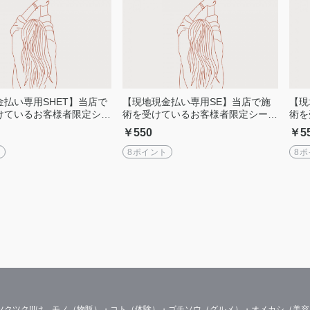
金払い専用SHET】当店で
【現地現金払い専用SE】当店で施
【現
けているお客様者限定シー
術を受けているお客様者限定シーク
術を
チケット（4回分）
レットチケット（6回分）
レッ
￥550
￥5
ト
8ポイント
8
ツクツク!!!は、モノ（物販）・コト（体験）・ゴチソウ（グルメ）・オメカシ（美