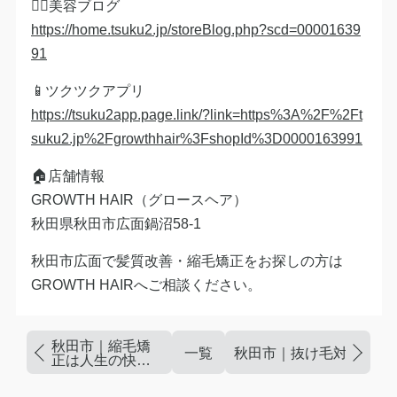
💇‍♀️美容ブログ
https://home.tsuku2.jp/storeBlog.php?scd=00001639
91
📱ツクツクアプリ
https://tsuku2app.page.link/?link=https%3A%2F%2Ft
suku2.jp%2Fgrowthhair%3FshopId%3D0000163991
🏠店舗情報
GROWTH HAIR（グロースヘア）
秋田県秋田市広面鍋沼58-1
秋田市広面で髪質改善・縮毛矯正をお探しの方は
GROWTH HAIRへご相談ください。
秋田市｜縮毛矯
一覧
秋田市｜抜け毛対策は頭
正は人生の快適
さを変える技術