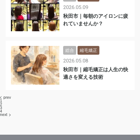
2026.05.09
秋田市｜毎朝のアイロンに疲
れていませんか？
総合
縮毛矯正
2026.05.08
秋田市｜縮毛矯正は人生の快
適さを変える技術
prev
1
2
3
4
next