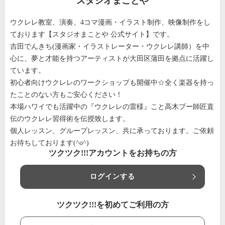
スタジオまことや
ウクレレ教室、演奏、4コマ漫画・イラスト制作、映像制作をし
ております【スタジオまことや 公式サイト】です。
吉田でんきち(漫画家・イラストレーター・ウクレレ講師）を中
心に、夢と才能を持つアーティストが大田区蒲田を拠点に活躍し
ています。
初心者向けウクレレのワークショップも開催中☆全く楽器を持っ
たことのない方もご安心ください！
本場ハワイでも活躍中の『ウクレレの雷様』こと高木ブー師匠直
伝のウクレレ習得術を伝授致します。
個人レッスン、グループレッスン、共に承っております。ご依頼
お待ちしております(^o^)
ツクツク!!!アカウントをお持ちの方
ログインする
ツクツク!!!を初めてご利用の方