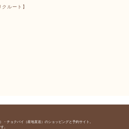
リクルート】
容）・チョクバイ（産地直送）のショッピングと予約サイト。
です。