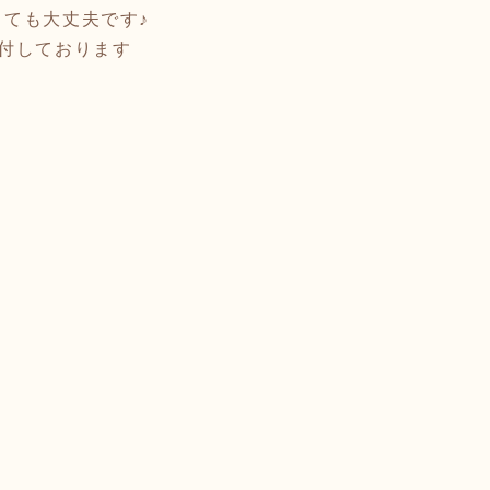
ても大丈夫です♪
付しております
）
）