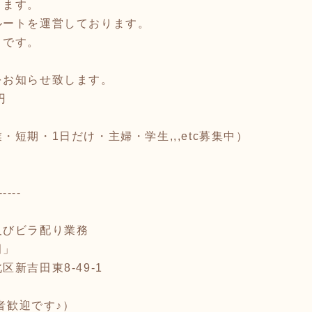
ります。
ルートを運営しております。
トです。
をお知らせ致します。
円
短期・1日だけ・主婦・学生,,,etc募集中）
-----
及びビラ配り業務
田」
新吉田東8-49-1
験者歓迎です♪）