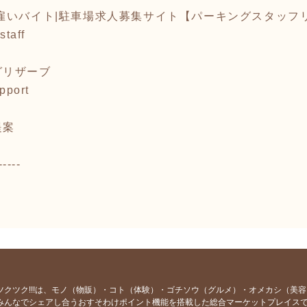
雇いバイト|駐車場求人募集サイト【パーキングスタッフ
staff
グリザーブ
upport
提案
-----
ツクツク!!!は、モノ（物販）・コト（体験）・ゴチソウ（グルメ）・オメカシ（美
みんなでシェアし合うおすそわけポイント機能を搭載した総合マーケットプレイス