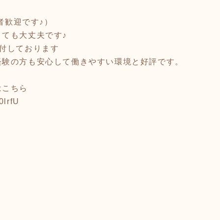
験者歓迎です♪）
ても大丈夫です♪
付しております
経験の方も安心して働きやすい環境と好評です。
はこちら
0lrfU
)