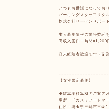
いつもお世話になってお
パーキングスタッフリク
株式会社リーベンサポー
求人募集情報の業務委託
高収入案件：時間×1,200
◎未経験者歓迎です（副業・
-------------------------------
【女性限定募集】
◆駐車場精算機のご案内
場所：「カスミフードマ
住所：埼玉県三郷市三郷1-