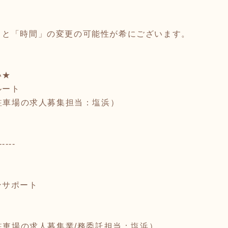
」と「時間」の変更の可能性が希にございます。
い★
ルート
5 （駐車場の求人募集担当：塩浜）
-----
ンサポート
65 （駐車場の求人募集業/務委託担当：塩浜）