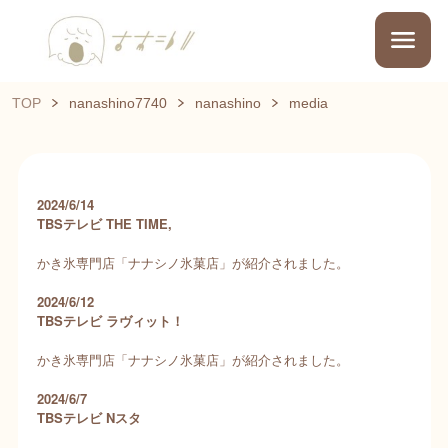
TOP
nanashino7740
nanashino
media
2024/6/14
TBSテレビ THE TIME,
かき氷専門店「ナナシノ氷菓店」が紹介されました。
​2024/6/12
TBSテレビ ラヴィット！
かき氷専門店「ナナシノ氷菓店」が紹介されました。
​2024/6/7
TBSテレビ Nスタ