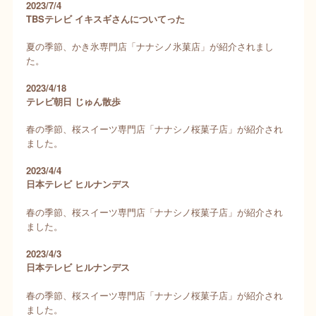
2023/7/4
TBSテレビ イキスギさんについてった
夏の季節、かき氷専門店「ナナシノ氷菓店」が紹介されまし
た。
​​2023/4/18
テレビ朝日 じゅん散歩
春の季節、桜スイーツ専門店「ナナシノ桜菓子店」が紹介され
ました。​
​2023/4/4
日本テレビ ヒルナンデス
春の季節、桜スイーツ専門店「ナナシノ桜菓子店」が紹介され
ました。
2023/4/3
日本テレビ ヒルナンデス
春の季節、桜スイーツ専門店「ナナシノ桜菓子店」が紹介され
ました。