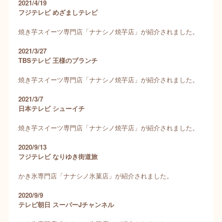
2021/4/19
フジテレビ めざましテレビ
焼き芋スイーツ専門店「ナナシノ焼芋店」が紹介されました。
2021/3/27
TBSテレビ 王様のブランチ
焼き芋スイーツ専門店「ナナシノ焼芋店」が紹介されました。
2021/3/7
日本テレビ シューイチ
焼き芋スイーツ専門店「ナナシノ焼芋店」が紹介されました。
2020/9/13
フジテレビ なりゆき街道旅
かき氷専門店「ナナシノ氷菓店」が紹介されました。
2020/9/9
テレビ朝日 スーパーJチャンネル