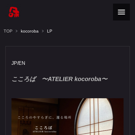
TOP
kocoroba
LP
JP
/
EN​
こころば​​​​
〜ATELIER kocoroba〜