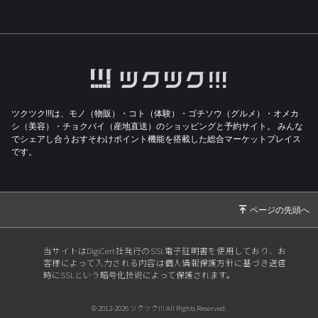
ツクツク!!!は、モノ（物販）・コト（体験）・ゴチソウ（グルメ）・オメカ
シ（美容）・チョクバイ（産地直送）のショッピングと予約サイト。
みんな
でシェアし合うおすそわけポイント機能を搭載した総合マーケットプレイス
です。
当サイトはDigiCert社発行のSSL電子証明書を使用しており、お
客様によって入力される内容は個人情報保護方針に基づき送信
時にSSLという暗号化技術によって保護されます。
© 2012-2026 ツクツク!!! All Rights Reserved.