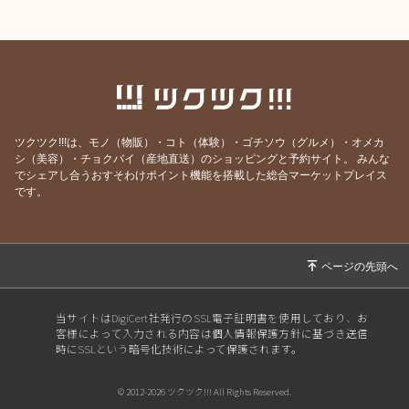
ツクツク!!!は、モノ（物販）・コト（体験）・ゴチソウ（グルメ）・オメカ
シ（美容）・チョクバイ（産地直送）のショッピングと予約サイト。
みんな
でシェアし合うおすそわけポイント機能を搭載した総合マーケットプレイス
です。
当サイトはDigiCert社発行のSSL電子証明書を使用しており、お
客様によって入力される内容は個人情報保護方針に基づき送信
時にSSLという暗号化技術によって保護されます。
© 2012-2026 ツクツク!!! All Rights Reserved.