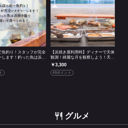
で魚釣り！スタッフが完全
【浜焼き屋利用時】ディナーで天体
ーします！釣った魚は浜焼
観測！綺麗な月を観察しよう！天体
いて食べられる！
望遠鏡レンタル
￥3,300
ト
49ポイント
グルメ