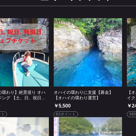
の環わり】絶景巡り オハ
オハイの環わりに支援【募金】
【オ
ジング 【土、日、祝日、
【オハイの環わり運営】
イク
別日】
0
￥5,500
￥24
ント
82ポイント
36