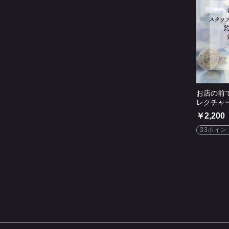
お店の前
レクチャ
き屋で焼
￥2,200
33ポイン