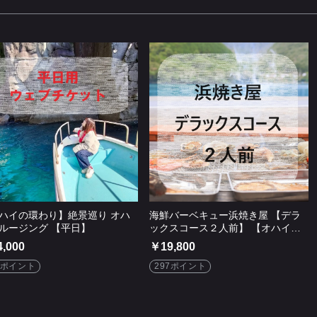
ハイの環わり】絶景巡り オハ
海鮮バーベキュー浜焼き屋 【デラ
ルージング 【平日】
ックスコース２人前】 【オハイの
環わり運営】
,000
￥19,800
0ポイント
297ポイント