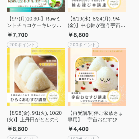
【9/7(月)10:30-】Rawミ
【8/19(水), 8/24(月), 9/4
ントチョコケーキレッス
(金)】中心軸が整う宇宙お
ン
むすび『軸お縁び®』講
￥7,700
￥8,800
座 ≪ランチ付き≫
200ポイント
200ポイント
【8/28(金), 9/1(火), 10/20
【再受講/同伴ご家族さま
(火)】上丹田がととのう
専用】 宇宙おむすび講
『ひらくおむすび』講座
座 ≪ランチ付き≫
￥8,800
￥4,400
≪ランチ付き≫
200ポイント
100ポイント