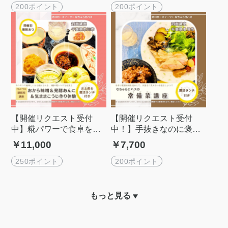
200ポイント
200ポイント
【開催リクエスト受付
【開催リクエスト受付
中】糀パワーで食卓を豊
中！】手抜きなのに褒め
かに！基本３種、おから
られる！簡単美味しい常
￥11,000
￥7,700
味噌、発酵あんこ、野菜
備菜講座 （腸活ランチ付
糀作り体験 ≪お土産＆
き）
250ポイント
200ポイント
腸活ランチ付き≫
もっと見る