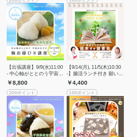
【出張講座】9/9(水)11:00
【9/14(月), 11/5(木)10:30
- 中心軸がととのう宇宙お
-】腸活ランチ付き 願いが
むすび講座🍙in 千葉県佐
叶う絵本de読書会
￥8,800
￥4,400
倉市
200ポイント
100ポイント