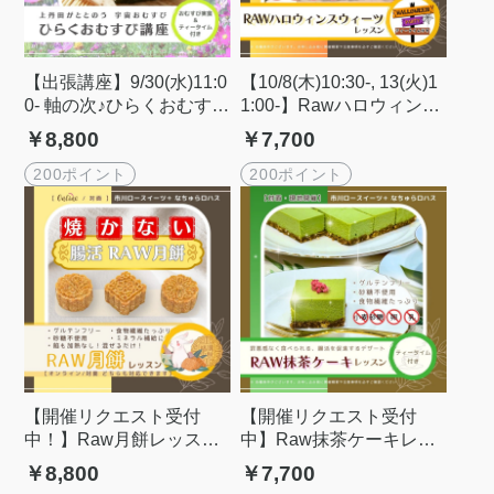
【出張講座】9/30(水)11:0
【10/8(木)10:30-, 13(火)1
0- 軸の次♪ひらくおむすび
1:00-】Rawハロウィンス
講座 in 千葉県佐倉市
ウィーツレッスン
￥8,800
￥7,700
200ポイント
200ポイント
【開催リクエスト受付
【開催リクエスト受付
中！】Raw月餅レッスン
中】Raw抹茶ケーキレッ
（専用型付き）
スン
￥8,800
￥7,700