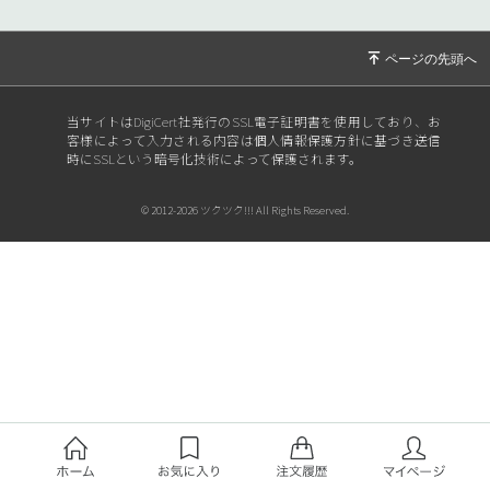
当サイトはDigiCert社発行のSSL電子証明書を使用しており、お
客様によって入力される内容は個人情報保護方針に基づき送信
時にSSLという暗号化技術によって保護されます。
© 2012-2026 ツクツク!!! All Rights Reserved.