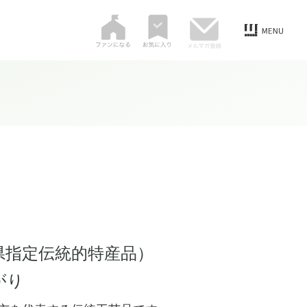
県指定伝統的特産品）
がり