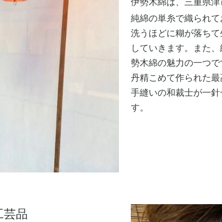
伊勢木綿は、三重県津
​純綿の単糸で織られ
​洗うほどに糊が落ち
していきます。
また、
勢木綿の魅力の一つで
丹精こめて作られた最
​手縫いの和裁士が一
す。
工芸品