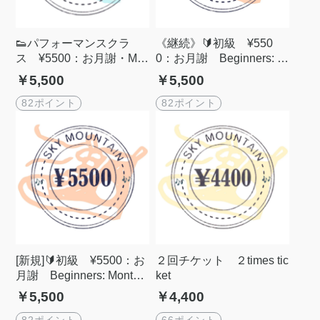
👟パフォーマンスクラ
《継続》🔰初級 ¥550
ス ¥5500：お月謝・Mo
0：お月謝 Beginners: M
nthly Fee
onthly Fee
￥5,500
￥5,500
82ポイント
82ポイント
[新規]🔰初級 ¥5500：お
２回チケット ２times tic
月謝 Beginners: Monthly
ket
Fee
￥5,500
￥4,400
82ポイント
66ポイント