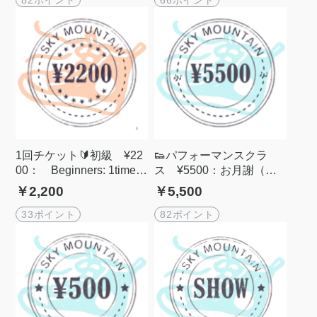
1回チケット🔰初級 ¥22
👟パフォーマンスクラ
00： Beginners: 1time ti
ス ¥5500：お月謝（サ
cket
ブスクリプション）・Mo
￥2,200
￥5,500
nthly Fee
33ポイント
82ポイント