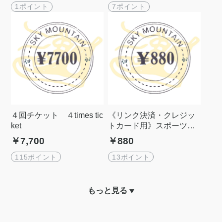
1ポイント
7ポイント
４回チケット ４times tic
《リンク決済・クレジッ
ket
トカード用》スポーツ保
険 《LINK payment/ Cre
￥7,700
￥880
dit card》 Sports Insuranc
e
115ポイント
13ポイント
もっと見る