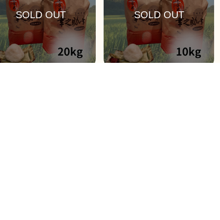
７年 漢方米 幸之助の米 ひと
令和７年 漢方米 幸之助の米 ひと
れ（白米or玄米）20kg
めぼれ（白米or玄米）10kg
,200
￥8,100
3ポイント
121ポイント