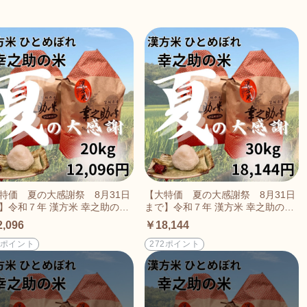
特価 夏の大感謝祭 8月31日
【大特価 夏の大感謝祭 8月31日
】令和７年 漢方米 幸之助の
まで】令和７年 漢方米 幸之助の
ひとめぼれ（白米or玄米）20k
米 ひとめぼれ（白米or玄米）30k
,096
￥18,144
g
1ポイント
272ポイント