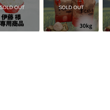
用商品 30kg ⚠️契約者
令和７年 漢方米 幸之助の米 ひと
令和
ご注文は自動的にキャンセ
めぼれ（白米or玄米）30kg
めぼ
す⚠️
0
￥24,300
￥16
ント
364ポイント
24