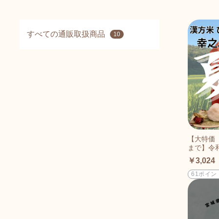
すべての通販取扱商品
10
【大特価
まで】令和
米 ひとめ
￥3,024
61ポイン