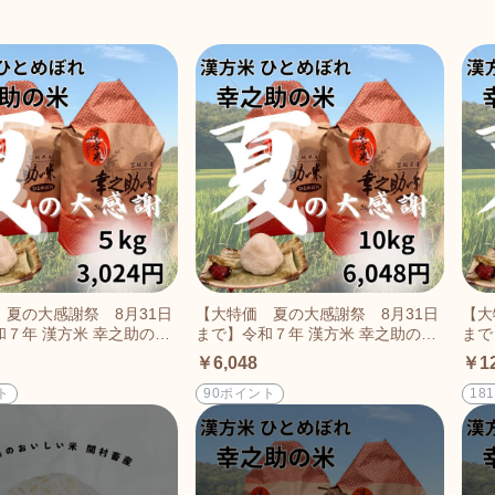
 夏の大感謝祭 8月31日
【大特価 夏の大感謝祭 8月31日
【大
７年 漢方米 幸之助の
まで】令和７年 漢方米 幸之助の
まで
ぼれ（白米or玄米）5kg
米 ひとめぼれ（白米or玄米）10k
米 
￥6,048
￥12
g
g
ト
90ポイント
18