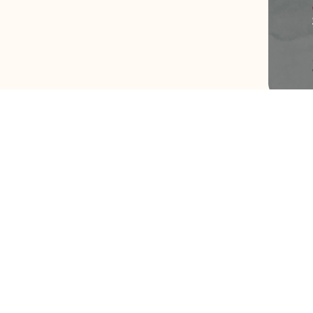
伊藤様 専
様以外の
ルとなりま
￥19,44
291ポイ