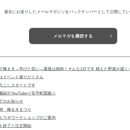
過去にお送りしたメールマガジンをバックナンバーとして公開してい
メルマガを購読する
で種まき→学びと笑い→最後は焼肉！そんな1日です 植えた野菜が届く
はイベント盛りだくさん
ろこしスタートです
園紹介YouTube☆安平町図鑑☆
了のお知らせ
例 種まきまつり
んウネワークショップのご案内
ト終了と注文開始