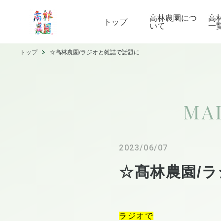
高林農園につ
高
トップ
いて
一
トップ
☆髙林農園/ラジオと雑誌で話題に
MA
2023/06/07
☆髙林農園/
ラジオで