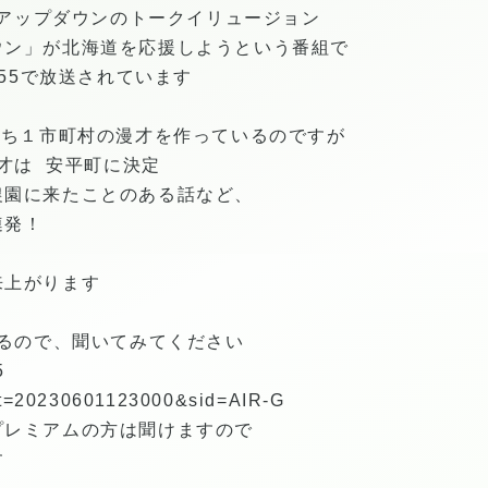
G アップダウンのトークイリュージョン
ウン」が北海道を応援しようという番組で
：55で放送されています
うち１市町村の漫才を作っているのですが
漫才は 安平町に決定
農園に来たことのある話など、
連発！
来上がります
けるので、聞いてみてください
5
e/?t=20230601123000&sid=AIR-G
プレミアムの方は聞けますので
す