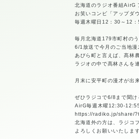
北海道のラジオ番組Air
お笑いコンビ「アップダ
毎週木曜日12：30～12
毎月北海道179市町村の
6/1放送で今月のご当地
あびら町と言えば、髙林
ラジオの中で髙林さんを
月末に安平町の漫才が出
ぜひラジコで6/8まで聞
AirG毎週木曜12:30-12:5
https://radiko.jp/shar
北海道外の方は、ラジコ
よろしくお願いいたしま