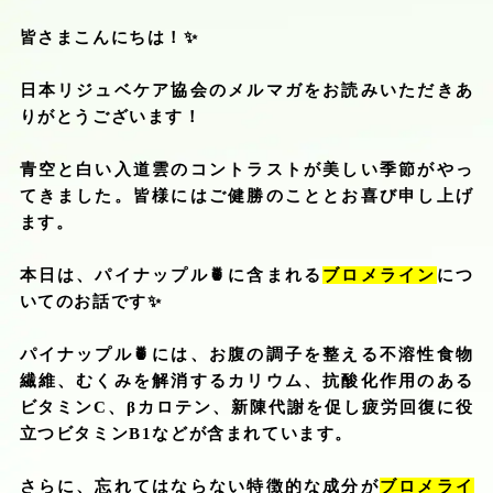
皆さまこんにちは！
✨
日本リジュベケア協会のメルマガをお読みいただきあ
りがとうございます！
青空と白い入道雲のコントラストが美しい季節がやっ
てきました。皆様にはご健勝のこととお喜び申し上げ
ます。
本日は、パイナップル
🍍
に含まれる
ブロメライン
につ
いてのお話です
✨
パイナップル
🍍
には、お腹の調子を整える不溶性食物
繊維、むくみを解消するカリウム、抗酸化作用のある
ビタミン
C
、βカロテン、新陳代謝を促し疲労回復に役
立つビタミン
B1
などが含まれています。
さらに、忘れてはならない特徴的な成分が
ブロメライ