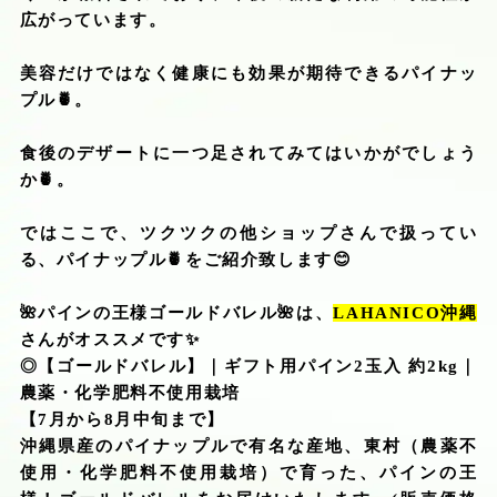
広がっています。
美容だけではなく健康にも効果が期待できるパイナッ
プル
🍍
。
食後のデザートに一つ足されてみてはいかがでしょう
か
🍍
。
ではここで、ツクツクの他ショップさんで扱ってい
る、パイナップル
🍍
をご紹介致します
😊
🌺
パインの王様ゴールドバレル
🌺
は、
LAHANICO
沖縄
さんがオススメです
✨
◎【ゴールドバレル】｜ギフト用パイン
2
玉入 約
2kg
｜
農薬・化学肥料不使用栽培
【
7
月から
8
月中旬まで】
沖縄県産のパイナップルで有名な産地、東村（農薬不
使用・化学肥料不使用栽培）で育った、パインの王