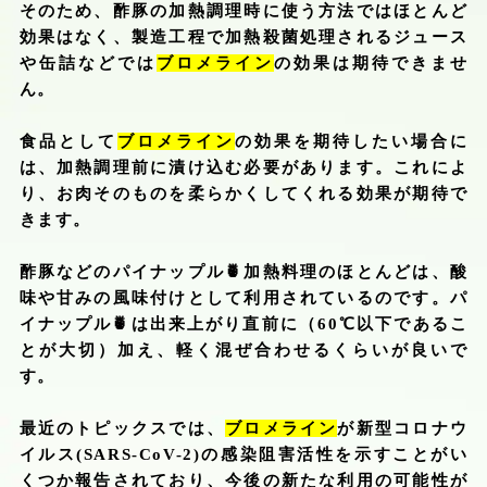
そのため、酢豚の加熱調理時に使う方法ではほとんど
効果はなく、製造工程で加熱殺菌処理されるジュース
や缶詰などでは
ブロメライン
の効果は期待できませ
ん。
食品として
ブロメライン
の効果を期待したい場合に
は、加熱調理前に漬け込む必要があります。これによ
り、お肉そのものを柔らかくしてくれる効果が期待で
きます。
酢豚などのパイナップル
🍍
加熱料理のほとんどは、酸
味や甘みの風味付けとして利用されているのです。パ
イナップル
🍍
は出来上がり直前に（
60
℃以下であるこ
とが大切）加え、軽く混ぜ合わせるくらいが良いで
す。
最近のトピックスでは、
ブロメライン
が新型コロナウ
イルス
(SARS-CoV-2)
の感染阻害活性を示すことがい
くつか報告されており、今後の新たな利用の可能性が