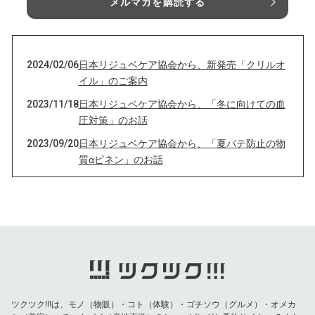
メルマガを購読する
2024/02/06
日本リジュベケア協会から、新発売「クリルオ
イル」のご案内
2023/11/18
日本リジュベケア協会から、「冬に向けての血
圧対策」のお話
2023/09/20
日本リジュベケア協会から、「夏バテ防止の物
質αピネン」のお話
2023/08/26
日本リジュベケア協会から、「PSA」のお話
2023/07/23
日本リジュベケア協会から「パイナップルのブ
ロメライン」のお話
2023/06/27
日本リジュベケア協会から「5-ALA（5-アミノ
レブリン酸）」のお話
2023/05/28
日本リジュベケア協会から「ホットフラッシュ
と血管の病気」のお話
ツクツク!!!は、モノ（物販）・コト（体験）・ゴチソウ（グルメ）・オメカ