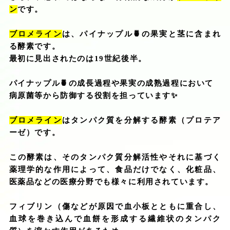
ン
です。
ブロメライン
は、パイナップル
🍍
の果実と茎に含まれ
る酵素です。
最初に見出されたのは
19
世紀後半。
パイナップル
🍍
の成長過程や果実の成熟過程において
病原菌等から防御する役割を担っています
✨
ブロメライン
はタンパク質を分解する酵素（プロテア
ーゼ）です。
この酵素は、そのタンパク質分解活性やそれに基づく
薬理学的な作用によって、食品だけでなく、化粧品、
医薬品などの医療分野でも様々に利用されています。
フィブリン（傷などが原因で血小板とともに重合し、
血球を巻き込んで血餅を形成する繊維状のタンパク