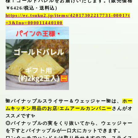
様！ゴールドバレルをお届けいたします。
(
販売価格
￥
6426/
税込・送料込）
https://ec.tsuku2.jp/items/42017302217731-0001?t
=3&Ino=000011440100
🌺
パイナップルスライサー＆ウェッジャー
🌺
は、
ホー
ムキッチン用品のお店
/
エムアールカンパニー
さんがオ
ススメです
✨
◎パイナップルの実をくり抜いてから、ウェッジャー
を下すとパイナップルが一口大にカットできます。