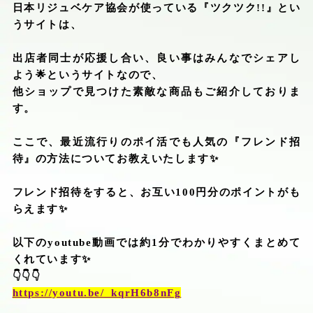
日本リジュベケア協会が使っている『ツクツク
!!
』とい
うサイトは、
出店者同士が応援し合い、良い事はみんなでシェアし
よう
🌟
というサイトなので、
他ショップで見つけた素敵な商品もご紹介しておりま
す。
ここで、最近流行りのポイ活でも人気の『フレンド招
待』の方法についてお教えいたします
✨
フレンド招待をすると、お互い
100
円分のポイントがも
らえます
✨
以下の
youtube
動画では約
1
分でわかりやすくまとめて
くれています
✨
👇👇👇
https://youtu.be/_kqrH6b8nFg