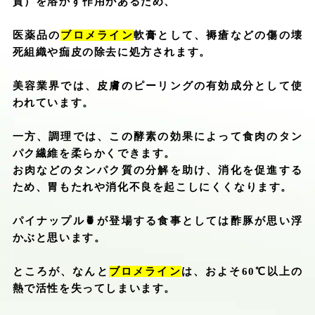
質）を溶かす作用があるため、
医薬品の
ブロメライン
軟膏として、褥瘡などの傷の壊
死組織や痂皮の除去に処方されます。
美容業界では、皮膚のピーリングの有効成分として使
われています。
一方、調理では、この酵素の効果によって食肉のタン
パク繊維を柔らかくできます。
お肉などのタンパク質の分解を助け、消化を促進する
ため、胃もたれや消化不良を起こしにくくなります。
パイナップル
🍍
が登場する食事としては酢豚が思い浮
かぶと思います。
ところが、なんと
ブロメライン
は、およそ
60
℃以上の
熱で活性を失ってしまいます。