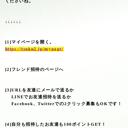
くださいね。
↓↓↓↓↓↓
[1]
マイページを開く。
https://tsuku2.jp/mypage/
[2]
フレンド招待のページへ
[3]URL
を友達にメールで送るか
LINE
でお友達招待を送るか
Facebook
、
Twitter
での
2
クリック募集も
OK
です！
[4]
自分も招待したお友達も
100
ポイント
GET
！