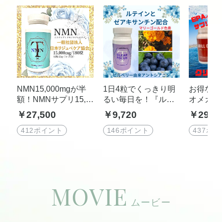
NMN15,000mgが半
1日4粒でくっきり明
お得な
額！NMNサプリ15,0
るい毎日を！『ルテ
オメガ３
00mg (500mgx30日
イン・ゼアキサンチ
サンチン
￥27,500
￥9,720
￥29,1
分) 次世代エイジング
ン配合 クリアフォ
D含有『K
ケアサプリ 高純度
ーカス』(1本120粒入
ル）オイル
412ポイント
146ポイント
437ポ
高含有・国産
り/1カ月)
HAサプ
極海のス
ド (1本
入り/1カ
MOVIE