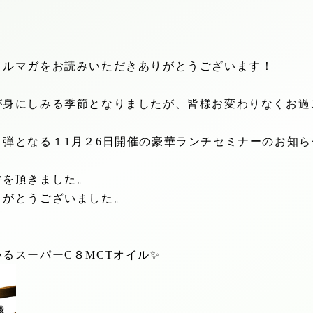
メルマガをお読みいただきありがとうございます！
が身にしみる季節となりましたが、皆様お変わりなくお過
２弾となる１
1
月２
6
日開催の豪華ランチセミナーのお知ら
評を頂きました。
りがとうございました。
いるスーパー
C
８
MCT
オイル
✨