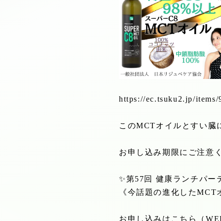
https://ec.tsuku2.jp/it
この
MCT
オイルとすい臓
お申し込み期限にご注意
✨
第
57
回 健康ランチパー
《今話題の進化した
MCT
お申し込みはこちら（
WE