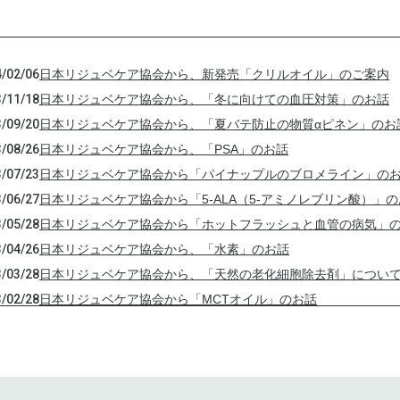
/02/06
日本リジュベケア協会から、新発売「クリルオイル」のご案内
/11/18
日本リジュベケア協会から、「冬に向けての血圧対策」のお話
/09/20
日本リジュベケア協会から、「夏バテ防止の物質αピネン」のお
/08/26
日本リジュベケア協会から、「PSA」のお話
/07/23
日本リジュベケア協会から「パイナップルのブロメライン」の
/06/27
日本リジュベケア協会から「5-ALA（5-アミノレブリン酸）」
/05/28
日本リジュベケア協会から「ホットフラッシュと血管の病気」
/04/26
日本リジュベケア協会から、「水素」のお話
/03/28
日本リジュベケア協会から、「天然の老化細胞除去剤」につい
/02/28
日本リジュベケア協会から「MCTオイル」のお話
/01/17
日本リジュベケア協会から「副腎疲労症候群のおはなし」
/12/21
日本リジュベケア協会から、「長寿ホルモンDHEAのお話」
/11/05
日本リジュベケア協会から、第２弾「健康ランチセミナー」の
/10/12
日本リジュベケア協会から「豪華ランチセミナー開催のお知ら