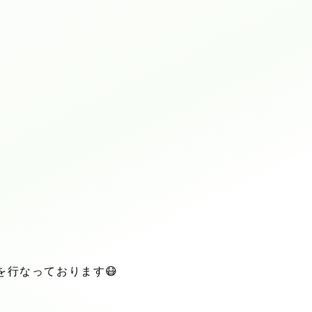
を行なっております
😷