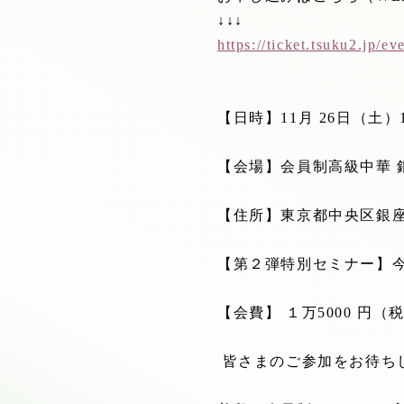
↓↓↓
https://ticket.tsuku2.jp/e
【日時】
11
月
26
日（土）
【会場】会員制高級中華 
【住所】東京都中央区銀座
【第２弾特別セミナー】
【会費】 １万
5000
円（
皆さまのご参加をお待ち