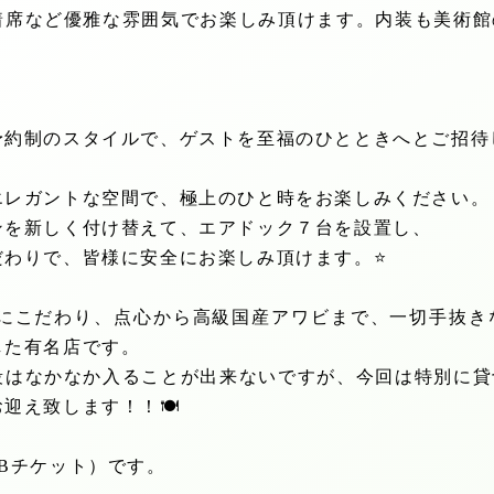
着席など優雅な雰囲気でお楽しみ頂けます。内装も美術館
予約制のスタイルで、ゲストを至福のひとときへとご招待
エレガントな空間で、極上のひと時をお楽しみください。
ンを新しく付け替えて、エアドック７台を設置し、
だわりで、皆様に安全にお楽しみ頂けます。
⭐️
にこだわり、点心から高級国産アワビまで、一切手抜き
した有名店です。
段はなかなか入ることが出来ないですが、今回は特別に貸
お迎え致します！！
🍽
B
チケット）です。