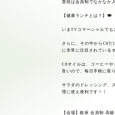
普段は会員制でなかなか
【健康ランチとは？】
🍽
いま
TV
コマーシャルでも
さらに、その中から
C8
だ
に非常に注目されている
C8
オイルは、コーヒーや
良いので、毎日手軽に取
サラダのドレッシング、
理に使え便利です！！
【会場】銀座 会員制 高