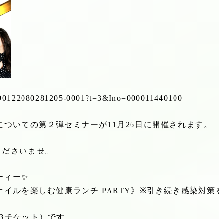
ems/90122080281205-0001?t=3&Ino=000011440100
についての第２弾セミナーが
11
月
26
日に開催されます。
くださいませ。
ティー
✨
オイルを楽しむ健康ランチ
PARTY
》
※
引き続き感染対策
B
チケット）です。