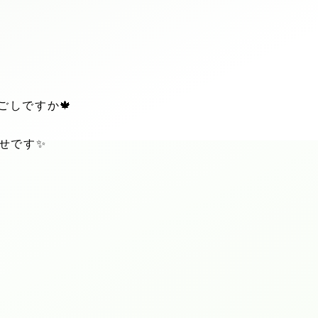
ごしですか
🍁
せです
✨