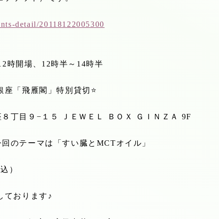
vents-detail/20118122005300
12
時開場、
12
時半～
14
時半
銀座「飛雁閣」特別貸切
⭐️
８丁目９−１５ ＪＥＷＥＬ ＢＯＸ ＧＩＮＺＡ
9F
今回のテーマは「すい臓と
MCT
オイル」
税込）
しております♪