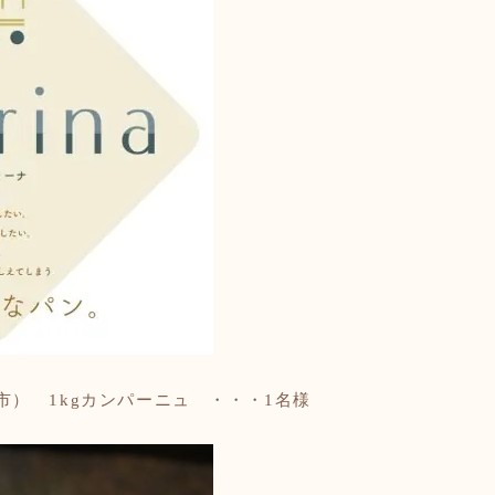
江別市）
1kgカンパーニュ ・・・1名様