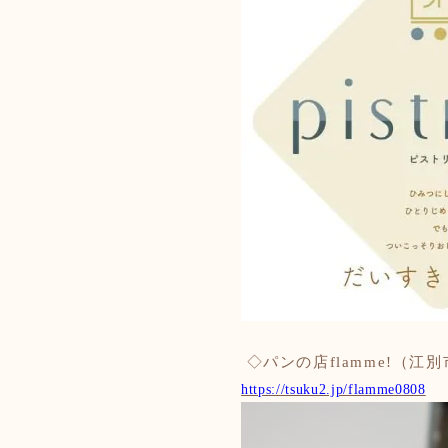
◇パンの店flamme!（
https://tsuku2.jp/flamme0808