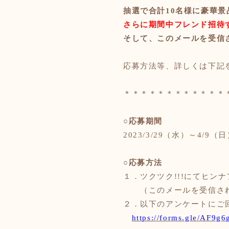
抽選で合計
10名様に豪華
さらに期間中フレンド招待
そして、このメールを受信
応募方法等、詳しくは下記
＊＊＊＊＊＊＊＊＊＊
＊＊
○応募期間
2023/3/29（水）～4/9（日
○応募方法
１．
ツクツク
!!!にてヒン
（このメールを受信され
２．以下のアンケートにご
https://forms.gle/AF9g