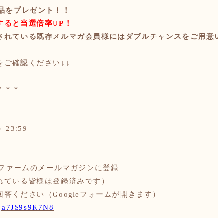
景品をプレゼント！！
すると当選倍率
UP！
されている既存メルマガ会員様にはダブルチャンスをご用意
をご確認ください
↓↓
＊＊＊
）23:59
ナファームのメールマガジンに登録
ている皆様は登録済みです）
回答ください（
Googleフォームが開きます）
6ga7JS9s9K7N8