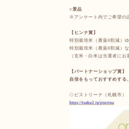
○景品
※アンケート内でご希望の
【ヒンナ賞】
特別栽培米（農薬
8割減）ゆ
特別栽培米（農薬
8割減）な
（玄米・白米は当選者にお
【パートナーショップ賞】
自信をもっておすすめする
◇ピストリーナ（札幌市
https://tsuku2.jp/pistrina