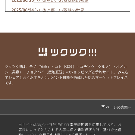
2025/06/30
心と体をいたわる薬膳の知恵
2025/06/24
心と体に優しい薬膳の世界
2025/02/19
がごめ昆布の「うま味」をさらにアップさせ
る、食材の組み合わせ方
2024/11/22
11月15日は「○○の日」です
2024/10/30
【お買い物＆登録はお済みですか？】ショップ
ファンクラブおすそわけ機能のご紹介
2024/10/17
がごめ昆布製品のかんたんアレンジ その1
ツクツク!!!は、モノ（物販）・コト（体験）・ゴチソウ（グルメ）・オメカ
〜手造りセット編〜
シ（美容）・チョクバイ（産地直送）のショッピングと予約サイト。
みんな
でシェアし合うおすそわけポイント機能を搭載した総合マーケットプレイス
2024/09/18
担当者の休日 函館山・津軽海峡編
です。
2024/09/05
【医食同源】選んでオリジナル！がごめ昆布の
３点セット【北海道函館がごめ昆布専門店】
2024/07/23
【新商品のご案内】がごめナッツドレッシング
2024/05/31
『うみしんSummerフェス』出店のおしらせ I
当サイトはDigiCert社発行のSSL電子証明書を使用しており、お
N 函館
客様によって入力される内容は個人情報保護方針に基づき送信
時にSSLという暗号化技術によって保護されます。
2024/04/12
【試食歓迎！！】医食同源・がごめ昆布製品販