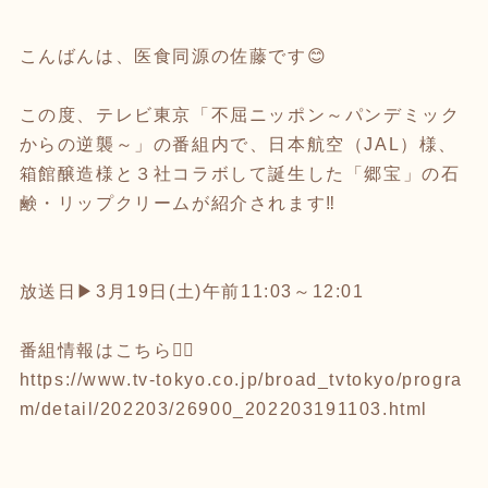
こんばんは、医食同源の佐藤です😊
⁡
この度、テレビ東京「不屈ニッポン～パンデミック
からの逆襲～」の番組内で、日本航空（JAL）様、
箱館醸造様と３社コラボして誕生した「郷宝」の石
鹸・リップクリームが紹介されます‼️
⁡
放送日▶3月19日(土)午前11:03～12:01
⁡
番組情報はこちら💁‍♀️
https://www.tv-tokyo.co.jp/broad_tvtokyo/progra
m/detail/202203/26900_202203191103.html
⁡