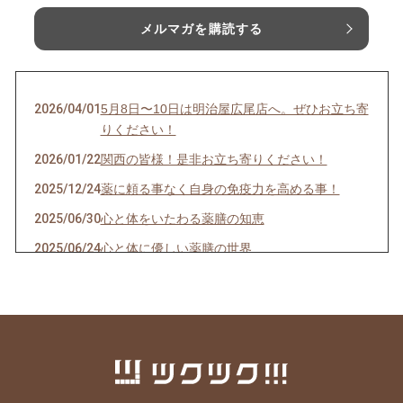
メルマガを購読する
2026/04/01
5月8日〜10日は明治屋広尾店へ。ぜひお立ち寄
りください！
2026/01/22
関西の皆様！是非お立ち寄りください！
2025/12/24
薬に頼る事なく自身の免疫力を高める事！
2025/06/30
心と体をいたわる薬膳の知恵
2025/06/24
心と体に優しい薬膳の世界
2025/02/19
がごめ昆布の「うま味」をさらにアップさせ
る、食材の組み合わせ方
2024/11/22
11月15日は「○○の日」です
2024/10/30
【お買い物＆登録はお済みですか？】ショップ
ファンクラブおすそわけ機能のご紹介