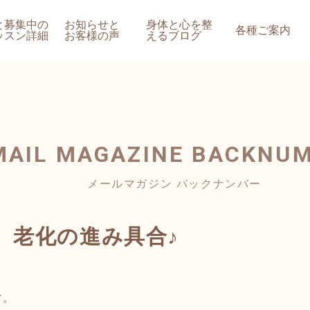
と募集中の
お知らせと
身体と心を整
各種ご案内
ッスン詳細
お客様の声
えるブログ
MAIL MAGAZINE
BACKNU
メールマガジン バックナンバー
、老化の進み具合♪
す。