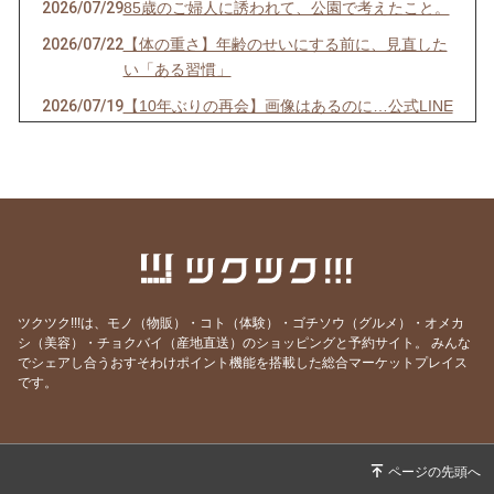
2026/07/29
85歳のご婦人に誘われて、公園で考えたこと。
2026/07/22
【体の重さ】年齢のせいにする前に、見直した
い「ある習慣」
2026/07/19
【10年ぶりの再会】画像はあるのに…公式LINE
が「ストップ」していませんか？
2026/07/13
【先着10名限定】1回で驚きの立体小顔へ！
「美首・整顔」オンラインモニター募集開始！
2026/07/07
【7/7 7:7】いくつになっても新しい夢を追いか
け、軽やかに挑戦し続ける秘訣
2026/06/29
【映画】誰もが知る「あの人」の映画で、震え
るほど心が動いた理由
ツクツク!!!は、モノ（物販）・コト（体験）・ゴチソウ（グルメ）・オメカ
シ（美容）・チョクバイ（産地直送）のショッピングと予約サイト。
みんな
2026/06/15
【激痛】1週間前から膝裏が痛くて深くしゃが
でシェアし合うおすそわけポイント機能を搭載した総合マーケットプレイス
めない…その場で正座ができるようになった理
です。
由
2026/06/01
動いたから出会えた・出会いに感謝
2026/05/12
人生で一番、心が震えた3時間。