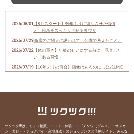
2026/08/01
【8月スタート】数年ぶりに復活させた習慣
と、思考をスッキリさせる裏ワザ
2026/07/29
85歳のご婦人に誘われて、公園で考えたこと。
2026/07/22
【体の重さ】年齢のせいにする前に、見直した
い「ある習慣」
2026/07/19
【10年ぶりの再会】画像はあるのに…公式LINE
が「ストップ」していませんか？
2026/07/13
【先着10名限定】1回で驚きの立体小顔へ！
「美首・整顔」オンラインモニター募集開始！
2026/07/07
【7/7 7:7】いくつになっても新しい夢を追いか
け、軽やかに挑戦し続ける秘訣
2026/06/29
【映画】誰もが知る「あの人」の映画で、震え
るほど心が動いた理由
ツクツク!!!は、モノ（物販）・コト（体験）・ゴチソウ（グルメ）・オメカ
シ（美容）・チョクバイ（産地直送）のショッピングと予約サイト。
みんな