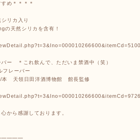
すすめ＊＊＊＊
然シリカ入り
3mgの天然シリカを含有！
p/viewDetail.php?t=3&Ino=000010266600&itemCd=51
ーバー ＊これ飲んで、ただいま禁酒中（笑）
ールフレーバー
/本 天領日田洋酒博物館 館長監修
p/viewDetail.php?t=3&Ino=000010266600&itemCd=97
り心から感謝しております。
━━━━━