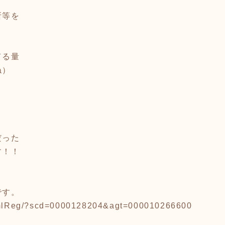
所等を
てる量
ね）
だった
す！！
です。
p/mlReg/?scd=0000128204&agt=000010266600