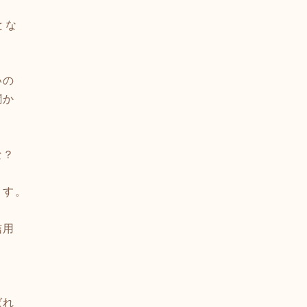
とな
いの
聞か
な？
ます。
信用
ばれ