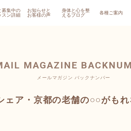
と募集中の
お知らせと
身体と心を整
各種ご案内
ッスン詳細
お客様の声
えるブログ
MAIL MAGAZINE
BACKNU
メールマガジン バックナンバー
シェア・京都の老舗の○○がも