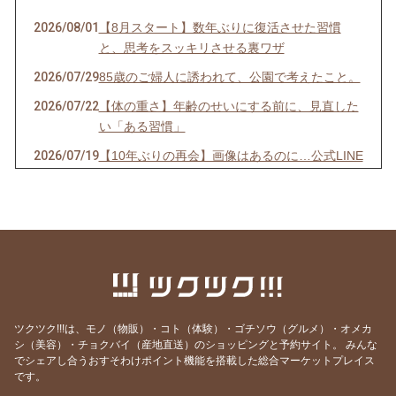
2026/08/01
【8月スタート】数年ぶりに復活させた習慣
と、思考をスッキリさせる裏ワザ
2026/07/29
85歳のご婦人に誘われて、公園で考えたこと。
2026/07/22
【体の重さ】年齢のせいにする前に、見直した
い「ある習慣」
2026/07/19
【10年ぶりの再会】画像はあるのに…公式LINE
が「ストップ」していませんか？
2026/07/13
【先着10名限定】1回で驚きの立体小顔へ！
「美首・整顔」オンラインモニター募集開始！
2026/07/07
【7/7 7:7】いくつになっても新しい夢を追いか
け、軽やかに挑戦し続ける秘訣
2026/06/29
【映画】誰もが知る「あの人」の映画で、震え
るほど心が動いた理由
ツクツク!!!は、モノ（物販）・コト（体験）・ゴチソウ（グルメ）・オメカ
シ（美容）・チョクバイ（産地直送）のショッピングと予約サイト。
みんな
2026/06/15
【激痛】1週間前から膝裏が痛くて深くしゃが
でシェアし合うおすそわけポイント機能を搭載した総合マーケットプレイス
めない…その場で正座ができるようになった理
です。
由