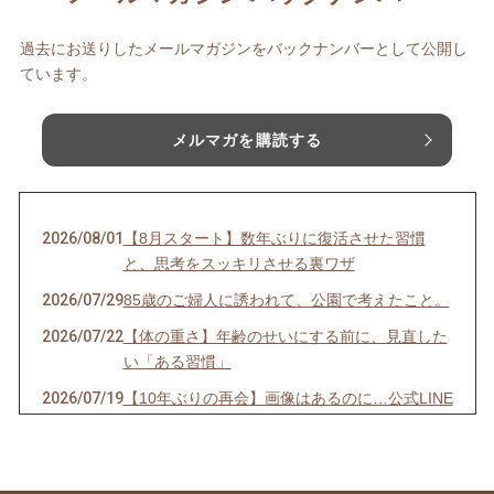
過去にお送りしたメールマガジンをバックナンバーとして公開し
ています。
メルマガを購読する
2026/08/01
【8月スタート】数年ぶりに復活させた習慣
と、思考をスッキリさせる裏ワザ
2026/07/29
85歳のご婦人に誘われて、公園で考えたこと。
2026/07/22
【体の重さ】年齢のせいにする前に、見直した
い「ある習慣」
2026/07/19
【10年ぶりの再会】画像はあるのに…公式LINE
が「ストップ」していませんか？
2026/07/13
【先着10名限定】1回で驚きの立体小顔へ！
「美首・整顔」オンラインモニター募集開始！