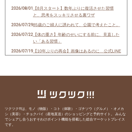
2026/08/01
【8月スタート】数年ぶりに復活させた習慣
と、思考をスッキリさせる裏ワザ
2026/07/29
85歳のご婦人に誘われて、公園で考えたこと。
2026/07/22
【体の重さ】年齢のせいにする前に、見直した
い「ある習慣」
2026/07/19
【10年ぶりの再会】画像はあるのに…公式LINE
が「ストップ」していませんか？
2026/07/13
【先着10名限定】1回で驚きの立体小顔へ！
「美首・整顔」オンラインモニター募集開始！
2026/07/07
【7/7 7:7】いくつになっても新しい夢を追いか
け、軽やかに挑戦し続ける秘訣
2026/06/29
【映画】誰もが知る「あの人」の映画で、震え
るほど心が動いた理由
ツクツク!!!は、モノ（物販）・コト（体験）・ゴチソウ（グルメ）・オメカ
シ（美容）・チョクバイ（産地直送）のショッピングと予約サイト。
みんな
2026/06/15
【激痛】1週間前から膝裏が痛くて深くしゃが
でシェアし合うおすそわけポイント機能を搭載した総合マーケットプレイス
めない…その場で正座ができるようになった理
です。
由