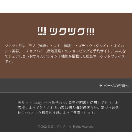
2026/07/13
【先着10名限定】1回で驚きの立体小顔へ！
「美首・整顔」オンラインモニター募集開始！
2026/07/07
【7/7 7:7】いくつになっても新しい夢を追いか
け、軽やかに挑戦し続ける秘訣
2026/06/29
【映画】誰もが知る「あの人」の映画で、震え
るほど心が動いた理由
ツクツク!!!は、モノ（物販）・コト（体験）・ゴチソウ（グルメ）・オメカ
シ（美容）・チョクバイ（産地直送）のショッピングと予約サイト。
みんな
2026/06/15
【激痛】1週間前から膝裏が痛くて深くしゃが
でシェアし合うおすそわけポイント機能を搭載した総合マーケットプレイス
めない…その場で正座ができるようになった理
です。
由
2026/06/01
動いたから出会えた・出会いに感謝
2026/05/12
人生で一番、心が震えた3時間。
2026/04/30
【実録】「なんだかスッキリしない」数年間か
当サイトはDigiCert社発行のSSL電子証明書を使用しており、お
ら、一瞬で元に戻る秘訣
客様によって入力される内容は個人情報保護方針に基づき送信
時にSSLという暗号化技術によって保護されます。
2026/04/25
【反省】4年も通ってくださっているのに、お
伝えしていませんでした…
© 2012-2026 ツクツク!!! All Rights Reserved.
2026/04/19
【盲点】ほうれい線の原因は「背中」にあり？