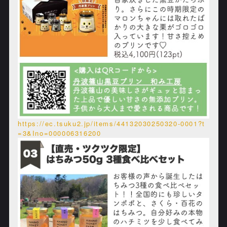
https://ec.tsuku2.jp/items/44132030250320-0001?t
=3&Ino=000006316200