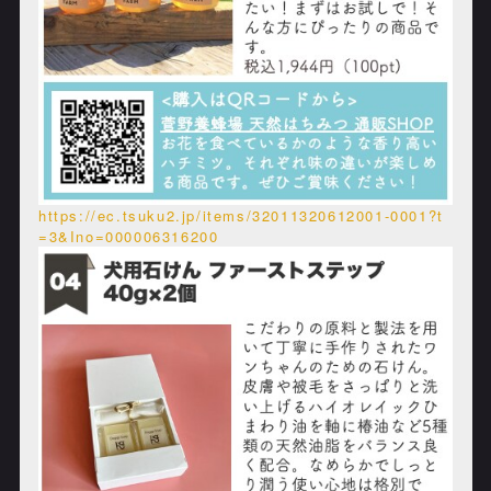
https://ec.tsuku2.jp/items/32011320612001-0001?t
=3&Ino=000006316200