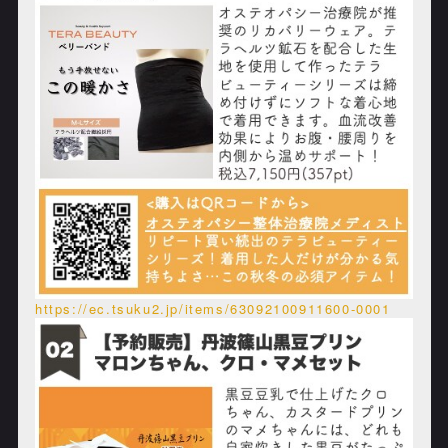
https://ec.tsuku2.jp/items/63092100911600-0001