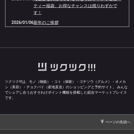
ティー福袋、お得なチャンスは残りわずかで
す！
2026/01/06
新年のご挨拶
2025/12/29
2025年施術納させていただきました。
2024/01/03
桜井本院の閉院について
2024/01/03
新年のご挨拶
2023/12/08
12月メディスト便り📨
2023/11/10
11月メディスト便り📨
2023/10/09
10月メディスト便り📨
ツクツク!!!は、モノ（物販）・コト（体験）・ゴチソウ（グルメ）・オメカ
シ（美容）・チョクバイ（産地直送）のショッピングと予約サイト。
みんな
2023/09/05
出張による休診のお知らせ
でシェアし合うおすそわけポイント機能を搭載した総合マーケットプレイス
です。
2023/09/05
8月メディスト便り📨
2023/08/27
施術料金改定のお知らせ
2023/08/12
8月メディスト便り📨
2023/07/25
電話番号が変更になります。