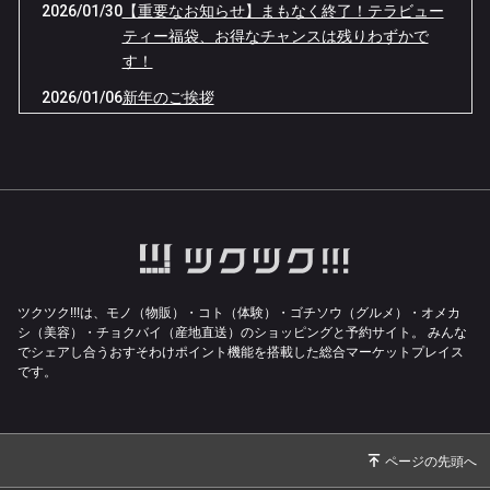
2026/01/30
【重要なお知らせ】まもなく終了！テラビュー
ティー福袋、お得なチャンスは残りわずかで
す！
2026/01/06
新年のご挨拶
2025/12/29
2025年施術納させていただきました。
2024/01/03
桜井本院の閉院について
2024/01/03
新年のご挨拶
2023/12/08
12月メディスト便り📨
2023/11/10
11月メディスト便り📨
2023/10/09
10月メディスト便り📨
ツクツク!!!は、モノ（物販）・コト（体験）・ゴチソウ（グルメ）・オメカ
シ（美容）・チョクバイ（産地直送）のショッピングと予約サイト。
みんな
2023/09/05
出張による休診のお知らせ
でシェアし合うおすそわけポイント機能を搭載した総合マーケットプレイス
です。
2023/09/05
8月メディスト便り📨
2023/08/27
施術料金改定のお知らせ
2023/08/12
8月メディスト便り📨