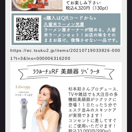
https://ec.tsuku2.jp/items/20210719033826-000
1?t=3&Ino=000006316200