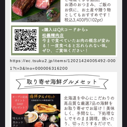
https://ec.tsuku2.jp/items/12021424005492-000
1?t=3&Ino=000006316200