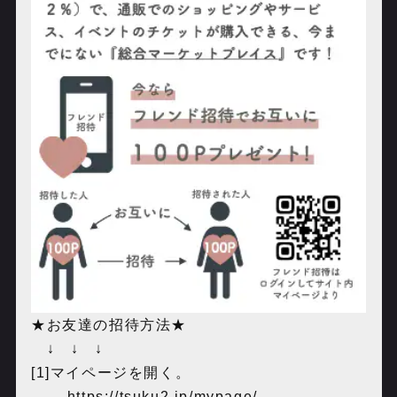
★お友達の招待方法★
↓ ↓ ↓
[1]マイページを開く。
→ ‪https://tsuku2.jp/mypage/‬