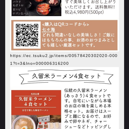
https://ec.tsuku2.jp/items/00578420302020-000
1?t=3&Ino=000006316200