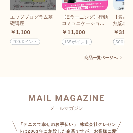
エッグプログラム基
【Eラーニング】行動
【名古屋
礎講座
コミュニケーション
無記名1
學
ト(テニ
￥1,100
￥11,000
￥31,6
分×10回)
200ポイント
165ポイント
500ポ
商品一覧ページへ
MAIL MAGAZINE
「テニスで幸せのお手伝い」 株式会社クレセン
トは2003年に創設した企業ですが、お客様に愛