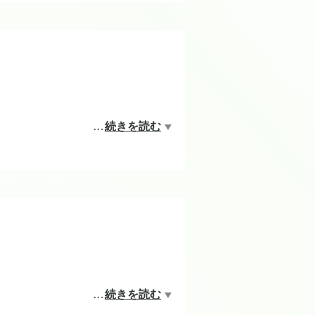
の方につきましては回収させていた
さい。
…
続きを読む
整をしている合図♪
ださいね♪
…
続きを読む