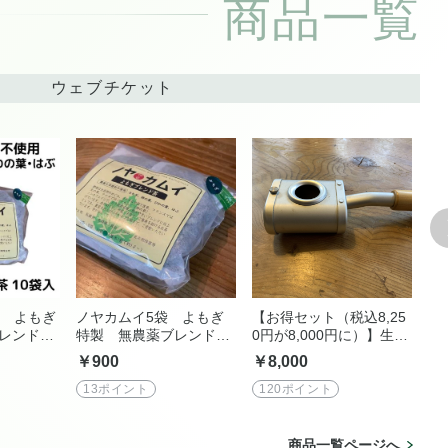
商品一覧
ウェブチケット
袋 よもぎ
ノヤカムイ5袋 よもぎ
【お得セット（税込8,25
【
レンド
特製 無農薬ブレンド
0円が8,000円に）】生豆
淹
茶 ノヤカムイ
＆ 炒り上手【炒りたて、
る
￥900
￥8,000
￥5
挽きたて、淹れたての珈
琲が飲める】
13ポイント
120ポイント
8
商品一覧ページへ