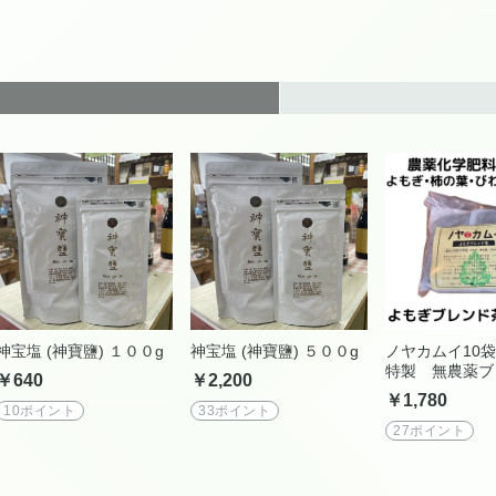
神宝塩 (神寶鹽) １００g
神宝塩 (神寶鹽) ５００g
ノヤカムイ10
特製 無農薬ブ
￥640
￥2,200
茶 ノヤカムイ
￥1,780
10ポイント
33ポイント
27ポイント