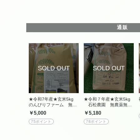
通販
★令和7年産★玄米5kg
★令和７年産★玄米5kg
のんびりファーム 無農
石松農園 無農薬無肥
薬無肥料自然栽培玄米
料自然栽培米（福岡県宗
￥5,000
￥5,180
（福岡県糟屋郡久山町産
像市産夢つくし）
元気つくし）
75ポイント
78ポイント