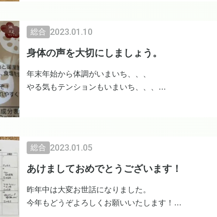
また、すでに販売したものの残りについては、ご希望
だきます。回収をご希望の方は、当店までご連絡くだ
2023.01.10
総合
０９２−９４４−５７５５
身体の声を大切にしましょう。
オーガニック広場ひふみ 久保
年末年始から体調がいまいち、、、
やる気もテンションもいまいち、、、
そんな方が多いようです。
それは宇宙や地球のバイオリズムに合わせて身体が調
2023.01.05
総合
今はゆっくりゆったりスローペースで大丈夫！
あけましておめでとうございます！
昨年中は大変お世話になりました。
無理や我慢は手放して、心と身体を大切に過ごしてく
今年もどうぞよろしくお願いいたします！