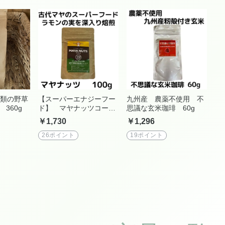
類の野草
【スーパーエナジーフー
九州産 農薬不使用 不
360g
ド】 マヤナッツコーヒ
思議な玄米珈琲 60g
ー100g
￥1,730
￥1,296
26ポイント
19ポイント