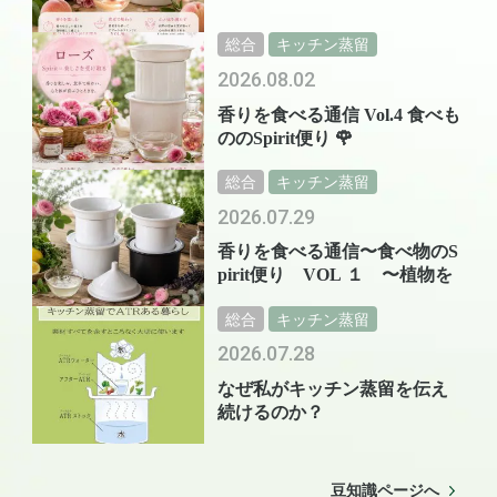
総合
キッチン蒸留
2026.08.02
香りを食べる通信 Vol.4 食べも
ののSpirit便り 🌹
総合
キッチン蒸留
2026.07.29
香りを食べる通信〜食べ物のS
pirit便り VOL １ 〜植物を
総合
キッチン蒸留
2026.07.28
なぜ私がキッチン蒸留を伝え
続けるのか？
豆知識ページへ