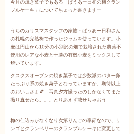
今月の焼き菓子でもある「ばうあー日和の梅クラン
ブルケーキ」についてちょっと書きますー
うちのカリスマスタッフの家族・ばうあー日和さん
の札幌の完熟梅で作ったジャムを使っています。小
麦は円山から10分の小別沢の畑で栽培された農薬不
使用のレアな小麦と十勝の有機小麦をミックスして
焼いています。
クスクスオーブンの焼き菓子では少数派のバター卵
たっぷり系の焼き菓子となっていますが、期待以上
のおいしさよ💕 写真夕方撮ったのしかなくてまた
撮り直せたら。。。とりあえず載せちゃおう
梅の仕込みがなくなり次第りんごの季節なので、リ
ンゴとクランベリーのクランブルケーキに変更して