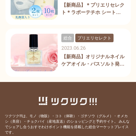
【新商品】＊プリエリセレク
ト＊ラポーテチホ シートマ
スク発売開始
総合
プリエリセレクト
2023.06.26
【新商品】オリジナルネイル
ケアオイル・バスソルト発売
開始
ツクツク!!!は、モノ（物販）・コト（体験）・ゴチソウ（グルメ）・オメカ
シ（美容）・チョクバイ（産地直送）のショッピングと予約サイト。
みんな
でシェアし合うおすそわけポイント機能を搭載した総合マーケットプレイス
です。