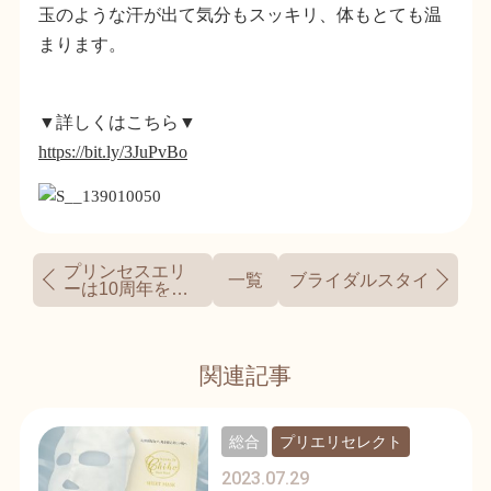
玉のような汗が出て気分もスッキリ、体もとても温
まります。
▼詳しくはこちら▼
https://bit.ly/3JuPvBo
プリンセスエリ
一覧
ブライダルスタイルコー
ーは10周年を迎
えました
関連記事
総合
プリエリセレクト
2023.07.29