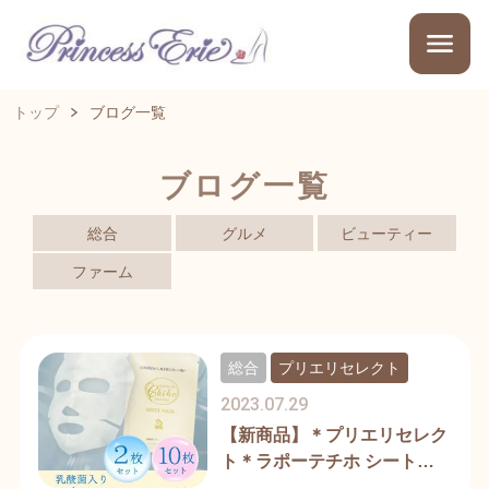
トップ
ブログ一覧
ブログ一覧
総合
グルメ
ビューティー
ファーム
総合
プリエリセレクト
2023.07.29
【新商品】＊プリエリセレク
ト＊ラポーテチホ シートマ
スク発売開始