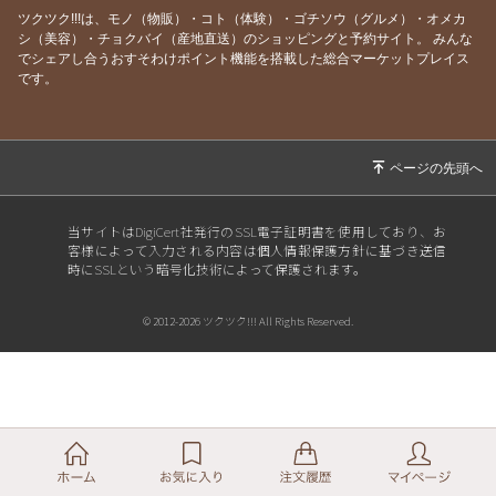
ツクツク!!!は、モノ（物販）・コト（体験）・ゴチソウ（グルメ）・オメカ
シ（美容）・チョクバイ（産地直送）のショッピングと予約サイト。
みんな
でシェアし合うおすそわけポイント機能を搭載した総合マーケットプレイス
です。
当サイトはDigiCert社発行のSSL電子証明書を使用しており、お
客様によって入力される内容は個人情報保護方針に基づき送信
時にSSLという暗号化技術によって保護されます。
© 2012-2026 ツクツク!!! All Rights Reserved.