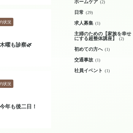
ホームケア
(2)
日常
(29)
約状況
求人募集
(1)
主婦のための【家族を幸せ
にする超整体講座】
(2)
木曜も診察🌿
初めての方へ
(1)
交通事故
(1)
社員イベント
(1)
約状況
今年も後二日！