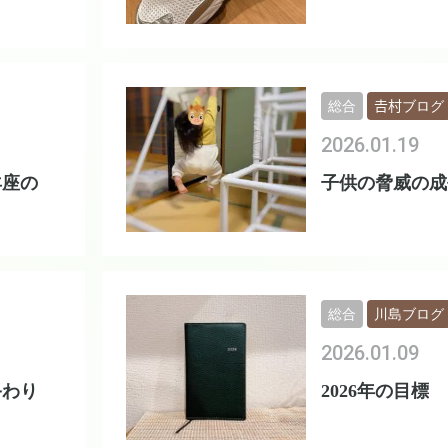
総合
𠮷村ブログ
2026.01.19
羊座の
子供の脅威の成
総合
川島ブログ
2026.01.09
終わり
2026年の目標