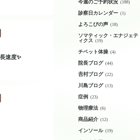
今週のご予約状況
(188)
診察日カレンダー
(1)
よろこびの声
(18)
ソマティック・エナジェテ
ィクス
(19)
チベット体操
(4)
長速度✨
院長ブログ
(44)
𠮷村ブログ
(22)
川島ブログ
(13)
症例
(23)
物理療法
(6)
商品紹介
(12)
インソール
(19)