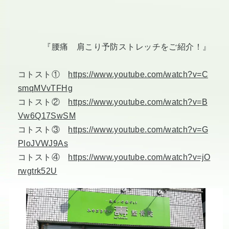
『腰痛 肩こり予防ストレッチをご紹介！』
コトスト①
https://www.youtube.com/watch?v=C
smqMVvTFHg
コトスト②
https://www.youtube.com/watch?v=B
Vw6Q17SwSM
コトスト③
https://www.youtube.com/watch?v=G
PloJVWJ9As
コトスト④
https://www.youtube.com/watch?v=jO
rwgtrk52U