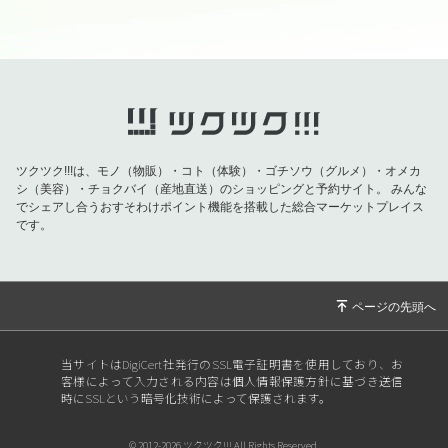
ツクツク!!!は、モノ（物販）・コト（体験）・ゴチソウ（グルメ）・オメカ
シ（美容）・チョクバイ（産地直送）のショッピングと予約サイト。
みんな
でシェアし合うおすそわけポイント機能を搭載した総合マーケットプレイス
です。
当サイトはDigiCert社発行のSSL電子証明書を使用しており、お
客様によって入力される内容は個人情報保護方針に基づき送信
時にSSLという暗号化技術によって保護されます。
© 2012-2026 ツクツク!!! All Rights Reserved.